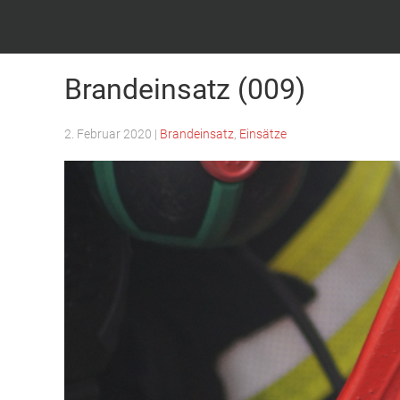
Feuerwehr Witten – Löscheinheit Bommern
Brandeinsatz (009)
2. Februar 2020
|
Brandeinsatz
,
Einsätze