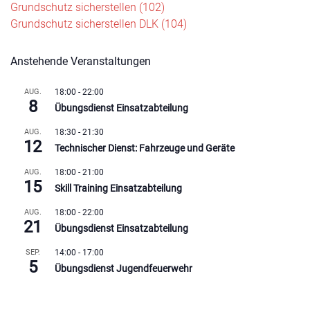
Beitragsnavigation
Grundschutz sicherstellen (102)
Grundschutz sicherstellen DLK (104)
Anstehende Veranstaltungen
AUG.
18:00
-
22:00
8
Übungsdienst Einsatzabteilung
AUG.
18:30
-
21:30
12
Technischer Dienst: Fahrzeuge und Geräte
AUG.
18:00
-
21:00
15
Skill Training Einsatzabteilung
AUG.
18:00
-
22:00
21
Übungsdienst Einsatzabteilung
SEP.
14:00
-
17:00
5
Übungsdienst Jugendfeuerwehr
Kalender anzeigen