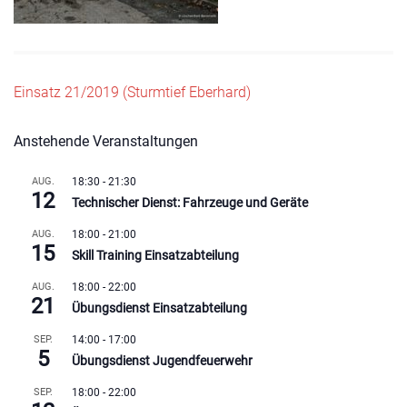
Beitragsnavigation
Einsatz 21/2019 (Sturmtief Eberhard)
Anstehende Veranstaltungen
AUG.
18:30
-
21:30
12
Technischer Dienst: Fahrzeuge und Geräte
AUG.
18:00
-
21:00
15
Skill Training Einsatzabteilung
AUG.
18:00
-
22:00
21
Übungsdienst Einsatzabteilung
SEP.
14:00
-
17:00
5
Übungsdienst Jugendfeuerwehr
SEP.
18:00
-
22:00