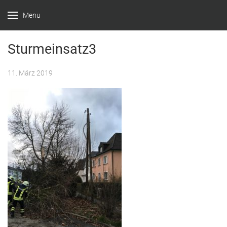
Menu
Feuerwehr
Witten –
Sturmeinsatz3
Löscheinheit
11. März 2019
Bommern