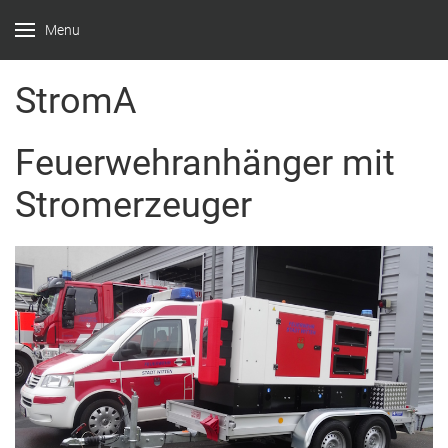
Menu
Feuerwehr
Witten –
StromA
Löscheinheit
Feuerwehranhänger mit
Bommern
Stromerzeuger