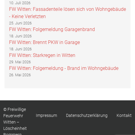
10. Juli 2026
FW Witten: Fassadenteile lösen sich von Wohngebäude
- Keine Verletzten
25. Juni 2026
FW Witten: Folgemeldung Garagenbrand
18. Juni 2026
FW Witten: Brennt PKW in Garage
18. Juni 2026
FW Witten: Starkregen in Witten
29. Mai 2026
FW Witten: Folgemeldung - Brand im Wohngebäude
26. Mai 2026
© Freiwillige
Impressum
Datenschutzerklärung
Kontakt
Feuerwehr
Witten –
Löscheinheit
Bommern