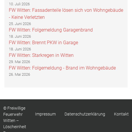
10. Juli 2026
FW Witten: Fassadenteile lösen sich von Wohngebäude
- Keine Verletzten
25. Juni 2026
FW Witten: Folgemeldung Garagenbrand
18. Juni 2026
FW Witten: Brennt PKW in Garage
18. Juni 2026
FW Witten: Starkregen in Witten
29. Mai 2026
FW Witten: Folgemeldung - Brand im Wohngebäude
26. Mai 2026
© Freiwillige
Impressum
Datenschutzerklärung
Kontakt
Feuerwehr
Witten –
Löscheinheit