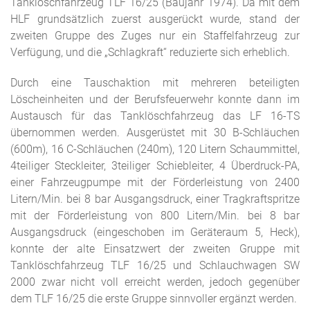
Tanklöschfahrzeug TLF 16/25 (Baujahr 1974). Da mit dem
HLF grundsätzlich zuerst ausgerückt wurde, stand der
zweiten Gruppe des Zuges nur ein Staffelfahrzeug zur
Verfügung, und die „Schlagkraft“ reduzierte sich erheblich.
Durch eine Tauschaktion mit mehreren beteiligten
Löscheinheiten und der Berufsfeuerwehr konnte dann im
Austausch für das Tanklöschfahrzeug das LF 16-TS
übernommen werden. Ausgerüstet mit 30 B-Schläuchen
(600m), 16 C-Schläuchen (240m), 120 Litern Schaummittel,
4teiliger Steckleiter, 3teiliger Schiebleiter, 4 Überdruck-PA,
einer Fahrzeugpumpe mit der Förderleistung von 2400
Litern/Min. bei 8 bar Ausgangsdruck, einer Tragkraftspritze
mit der Förderleistung von 800 Litern/Min. bei 8 bar
Ausgangsdruck (eingeschoben im Geräteraum 5, Heck),
konnte der alte Einsatzwert der zweiten Gruppe mit
Tanklöschfahrzeug TLF 16/25 und Schlauchwagen SW
2000 zwar nicht voll erreicht werden, jedoch gegenüber
dem TLF 16/25 die erste Gruppe sinnvoller ergänzt werden.