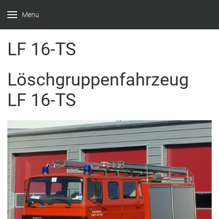
Menu
Feuerwehr
Witten –
LF 16-TS
Löscheinheit
Löschgruppenfahrzeug
Bommern
LF 16-TS