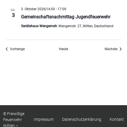
3. Oktober 2026|14:00
-
17:00
SA.
3
Gemeinschaftsnachmittag Jugendfeuerwehr
Gerätehaus Wengernstr.
Wengernstr. 27, Witten, Deutschland
Veranstaltungen
Veran
Vorherige
Heute
Nächste
Kalender abonnieren
© Freiwillige
Impressum
Datenschutzerklärung
Kontakt
Feuerwehr
Witten –