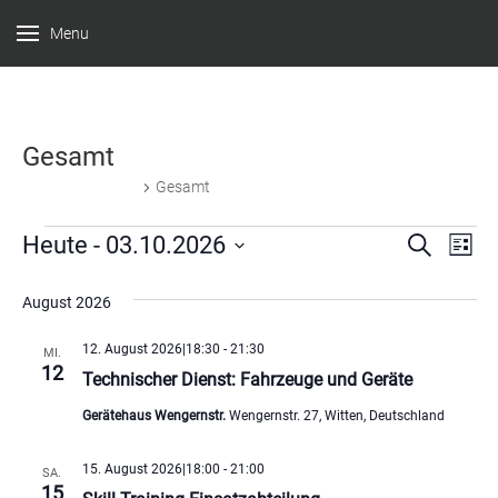
Menu
Feuerwehr
Witten –
Löscheinheit
Gesamt
Bommern
Veranstaltungen
Gesamt
Veranstaltungen
Verans
Ver
Heute
 - 
03.10.2026
Suche
Liste
Datum
Ans
Suche
wählen.
August 2026
Nav
und
12. August 2026|18:30
-
21:30
MI.
Ansich
12
Technischer Dienst: Fahrzeuge und Geräte
Naviga
Gerätehaus Wengernstr.
Wengernstr. 27, Witten, Deutschland
15. August 2026|18:00
-
21:00
SA.
15