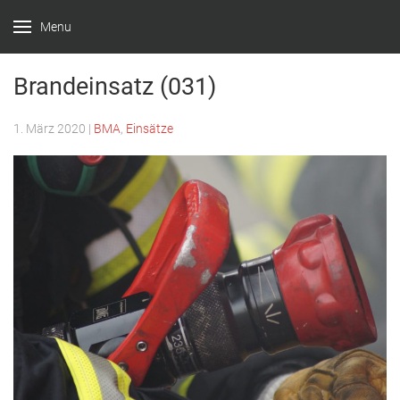
Menu
Feuerwehr
Witten –
Brandeinsatz (031)
Löscheinheit
1. März 2020
|
BMA
,
Einsätze
Bommern