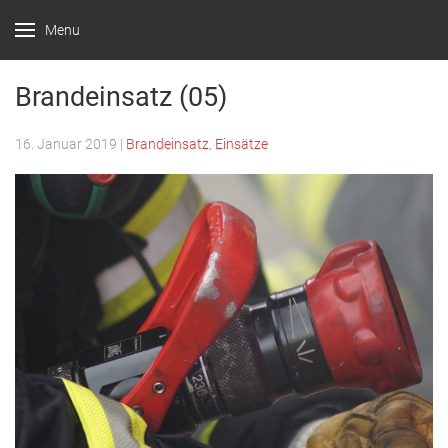
Menu
Feuerwehr
Witten –
Brandeinsatz (05)
Löscheinheit
16. Januar 2019
|
Brandeinsatz
,
Einsätze
Bommern