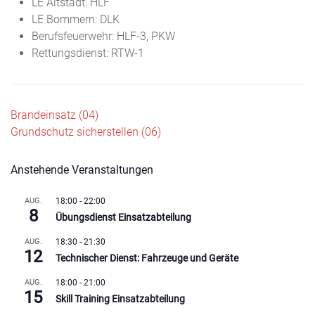
LE Altstadt: HLF
LE Bommern: DLK
Berufsfeuerwehr: HLF-3, PKW
Rettungsdienst: RTW-1
Beitragsnavigation
Brandeinsatz (04)
Grundschutz sicherstellen (06)
Anstehende Veranstaltungen
AUG.
18:00
-
22:00
8
Übungsdienst Einsatzabteilung
AUG.
18:30
-
21:30
12
Technischer Dienst: Fahrzeuge und Geräte
AUG.
18:00
-
21:00
15
Skill Training Einsatzabteilung