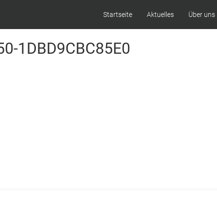
Startseite
Aktuelles
Über uns
850-1DBD9CBC85E0