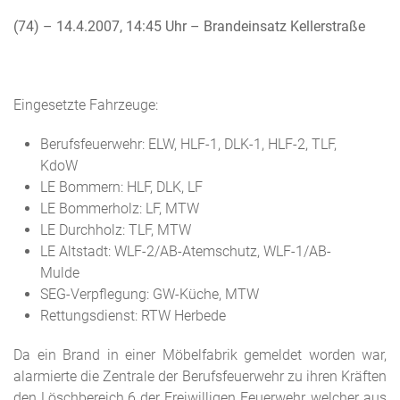
(74) – 14.4.2007, 14:45 Uhr
– Brandeinsatz Kellerstraße
Eingesetzte Fahrzeuge:
Berufsfeuerwehr: ELW, HLF-1, DLK-1, HLF-2, TLF,
KdoW
LE Bommern: HLF, DLK, LF
LE Bommerholz: LF, MTW
LE Durchholz: TLF, MTW
LE Altstadt: WLF-2/AB-Atemschutz, WLF-1/AB-
Mulde
SEG-Verpflegung: GW-Küche, MTW
Rettungsdienst: RTW Herbede
Da ein Brand in einer Möbelfabrik gemeldet worden war,
alarmierte die Zentrale der Berufsfeuerwehr zu ihren Kräften
den Löschbereich 6 der Freiwilligen Feuerwehr, welcher aus