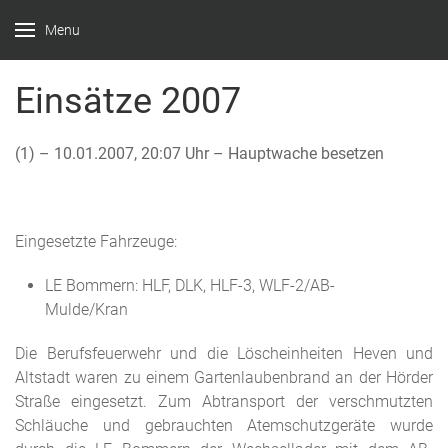
Menu
Feuerwehr
Witten –
Einsätze 2007
Löscheinheit
Bommern
(1) – 10.01.2007, 20:07 Uhr – Hauptwache besetzen
Eingesetzte Fahrzeuge:
LE Bommern: HLF, DLK, HLF-3, WLF-2/AB-
Mulde/Kran
Die Berufsfeuerwehr und die Löscheinheiten Heven und
Altstadt waren zu einem Gartenlaubenbrand an der Hörder
Straße eingesetzt. Zum Abtransport der verschmutzten
Schläuche und gebrauchten Atemschutzgeräte wurde