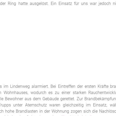
er Ring hatte ausgelöst. Ein Einsatz für uns war jedoch n
m Lindenweg alarmiert. Bei Eintreffen der ersten Kräfte bra
 Wohnhauses, wodurch es zu einer starken Rauchentwick
ts alle Bewohner aus dem Gebäude gerettet. Zur Brandbekämpfu
rupps unter Atemschutz waren gleichzeitig im Einsatz, wä
durch hohe Brandlasten in der Wohnung zogen sich die Nachlös