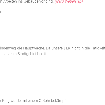
en Arbeiten ins Gebäude vor ging.
(Gerd Webelsiep)
en
indenweg die Hauptwache. Da unsere DLK nicht in die Tätigkei
insätze im Stadtgebiet bereit.
r Ring wurde mit einem C-Rohr bekämpft.