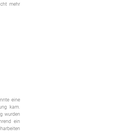
icht mehr
nnte eine
lung kam.
ng wurden
hrend ein
charbeiten