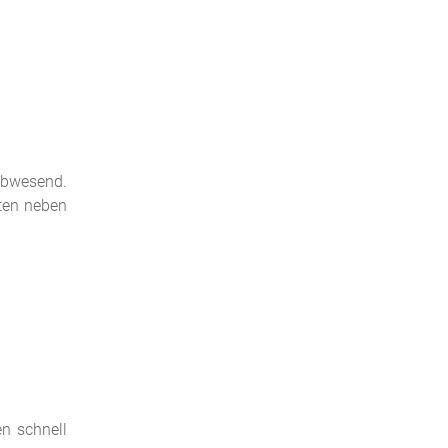
abwesend.
ten neben
n schnell