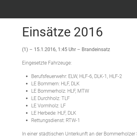
Feuerwehr Witten – Löscheinheit Bommern
Einsätze 2016
(1) – 15.1.2016, 1:45 Uhr – Brandeinsatz
Eingesetzte Fahrzeuge:
Berufsfeuerwehr: ELW, HLF-6, DLK-1, HLF-2
LE Bommern: HLF, DLK
LE Bommerholz: HLF, MTW
LE Durchholz: TLF
LE Vormholz: LF
LE Herbede: HLF, DLK
Rettungsdienst: RTW-1
In einer städtischen Unterkunft an der Bommerholzer