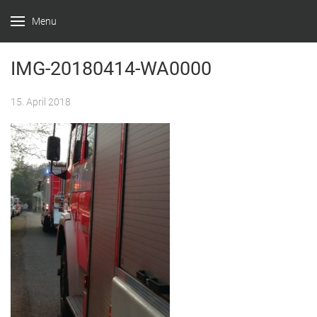
Menu
Feuerwehr
Witten –
IMG-20180414-WA0000
Löscheinheit
15. April 2018
Bommern