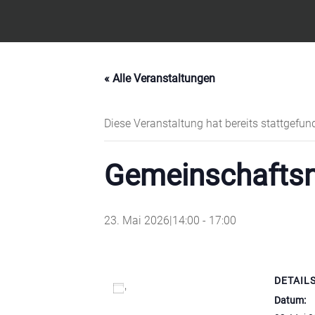
Feuerwehr Witten – Löscheinheit Bommern
« Alle Veranstaltungen
Diese Veranstaltung hat bereits stattgefun
Gemeinschaftsn
23. Mai 2026|14:00
-
17:00
DETAIL
Zum Kalender hinzufügen
Datum: