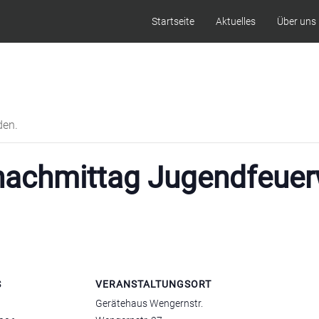
Startseite
Aktuelles
Über uns
den.
achmittag Jugendfeuer
S
VERANSTALTUNGSORT
Gerätehaus Wengernstr.