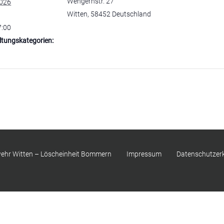
Wengernstr. 27
2026
Witten
,
58452
Deutschland
7:00
ltungskategorien:
Jugendfeuerwehr
rwehr Witten – Löscheinheit Bommern
Impressum
Datenschutzer