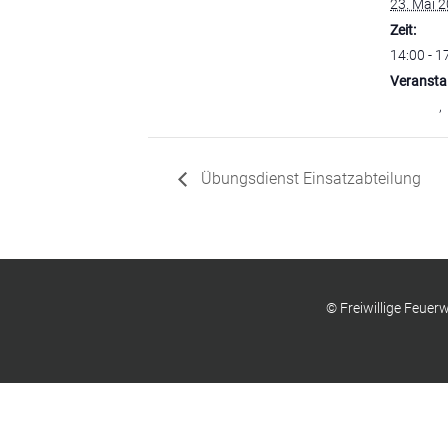
23. Mai 
Zeit:
14:00 - 1
Veransta
Gesamt
,
Übungsdienst Einsatzabteilung
© Freiwillige Feue