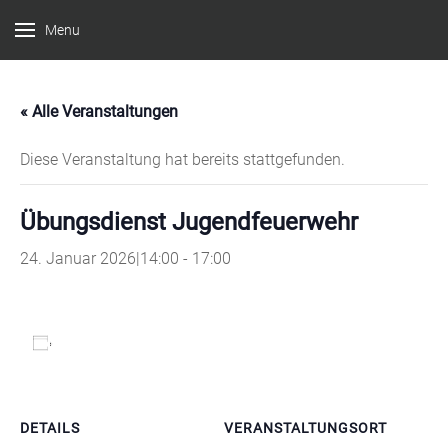
Menu
Feuerwehr
Witten –
« Alle Veranstaltungen
Löscheinheit
Bommern
Diese Veranstaltung hat bereits stattgefunden.
Übungsdienst Jugendfeuerwehr
24. Januar 2026|14:00
-
17:00
Zum Kalender hinzufügen
DETAILS
VERANSTALTUNGSORT