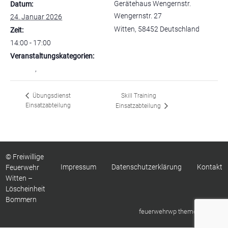
Gerätehaus Wengernstr.
Datum:
Wengernstr. 27
24. Januar 2026
Witten
,
58452
Deutschland
Zeit:
14:00 - 17:00
Veranstaltungskategorien:
Gesamt
,
Jugendfeuerwehr
Skill Training
Übungsdienst
Einsatzabteilung
Einsatzabteilung
© Freiwillige
Impressum
Datenschutzerklärung
Kontakt
Feuerwehr
Witten –
Löscheinheit
Bommern
feuerwehrwp theme by
sinci