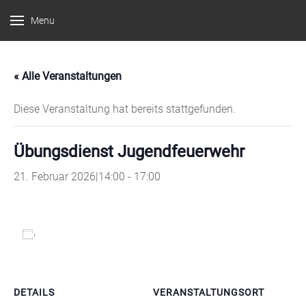
Menu
Feuerwehr
Witten –
« Alle Veranstaltungen
Löscheinheit
Bommern
Diese Veranstaltung hat bereits stattgefunden.
Übungsdienst Jugendfeuerwehr
21. Februar 2026|14:00
-
17:00
Zum Kalender hinzufügen
DETAILS
VERANSTALTUNGSORT