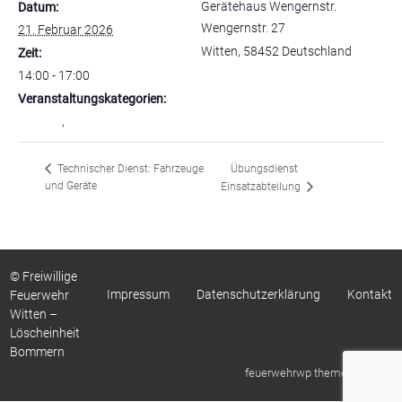
Gerätehaus Wengernstr.
Datum:
Wengernstr. 27
21. Februar 2026
Witten
,
58452
Deutschland
Zeit:
14:00 - 17:00
Veranstaltungskategorien:
Gesamt
,
Jugendfeuerwehr
Übungsdienst
Technischer Dienst: Fahrzeuge
und Geräte
Einsatzabteilung
© Freiwillige
Impressum
Datenschutzerklärung
Kontakt
Feuerwehr
Witten –
Löscheinheit
Bommern
feuerwehrwp theme by
sinci