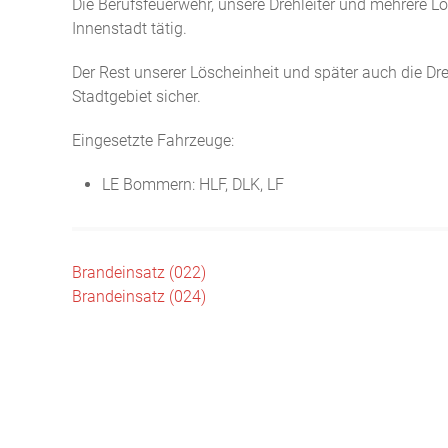
Die Berufsfeuerwehr, unsere Drehleiter und mehrere
Innenstadt tätig.
Der Rest unserer Löscheinheit und später auch die Dr
Stadtgebiet sicher.
Eingesetzte Fahrzeuge:
LE Bommern: HLF, DLK, LF
Beitragsnavigation
Brandeinsatz (022)
Brandeinsatz (024)