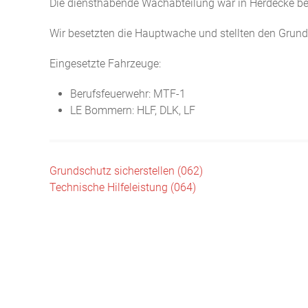
Die diensthabende Wachabteilung war in Herdecke bei
Wir besetzten die Hauptwache und stellten den Grunds
Eingesetzte Fahrzeuge:
Berufsfeuerwehr: MTF-1
LE Bommern: HLF, DLK, LF
Beitragsnavigation
Grundschutz sicherstellen (062)
Technische Hilfeleistung (064)