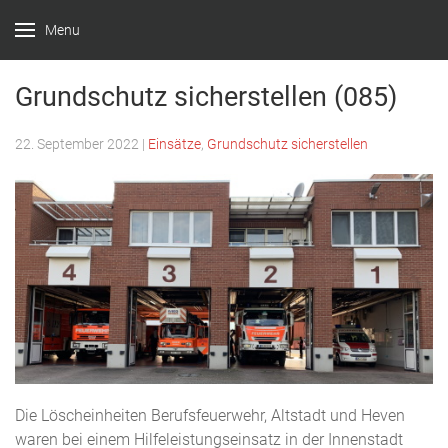
Menu
Feuerwehr
Witten –
Grundschutz sicherstellen (085)
Löscheinheit
22. September 2022
|
Einsätze
,
Grundschutz sicherstellen
Bommern
Die Löscheinheiten Berufsfeuerwehr, Altstadt und Heven
waren bei einem Hilfeleistungseinsatz in der Innenstadt