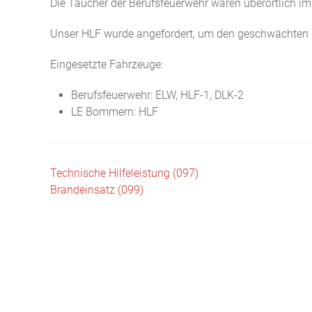
Die Taucher der Berufsfeuerwehr waren überörtlich im
Unser HLF wurde angefordert, um den geschwächten 
Eingesetzte Fahrzeuge:
Berufsfeuerwehr: ELW, HLF-1, DLK-2
LE Bommern: HLF
Beitragsnavigation
Technische Hilfeleistung (097)
Brandeinsatz (099)