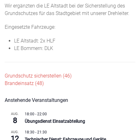
Wir ergänzten die LE Altstadt bei der Sicherstellung des
Grundschutzes für das Stadtgebiet mit unserer Drehleiter.
Eingesetzte Fahrzeuge:
LE Altstadt: 2x HLF
LE Bommern: DLK
Beitragsnavigation
Grundschutz sicherstellen (46)
Brandeinsatz (48)
Anstehende Veranstaltungen
AUG.
18:00
-
22:00
8
Übungsdienst Einsatzabteilung
AUG.
18:30
-
21:30
12
Technischer Dienst: Fahrzeuge und Geräte