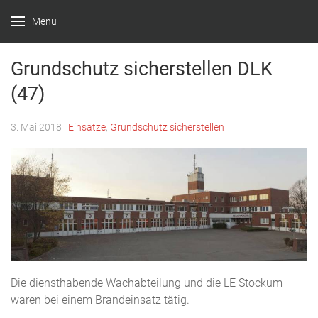
Menu
Feuerwehr
Witten –
Grundschutz sicherstellen DLK
Löscheinheit
(47)
Bommern
3. Mai 2018
|
Einsätze
,
Grundschutz sicherstellen
Die diensthabende Wachabteilung und die LE Stockum
waren bei einem Brandeinsatz tätig.