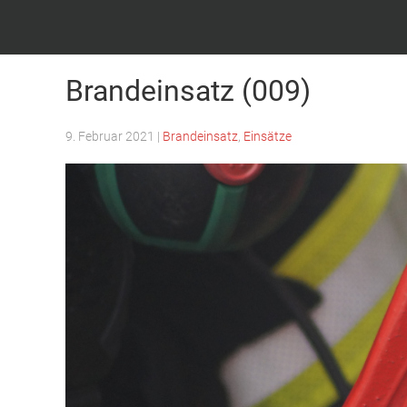
Feuerwehr Witten – Löscheinheit Bommern
Brandeinsatz (009)
9. Februar 2021
|
Brandeinsatz
,
Einsätze