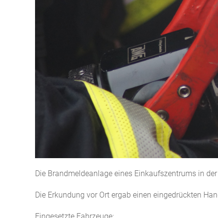
Die Brandmeldeanlage eines Einkaufszentrums in der
Die Erkundung vor Ort ergab einen eingedrückten Han
Eingesetzte Fahrzeuge: