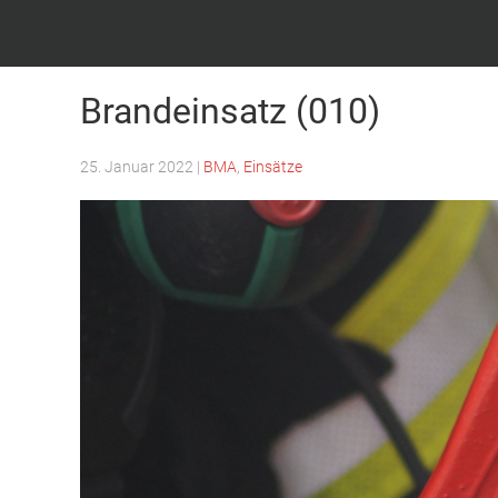
Feuerwehr Witten – Löscheinheit Bommern
Brandeinsatz (010)
25. Januar 2022
|
BMA
,
Einsätze