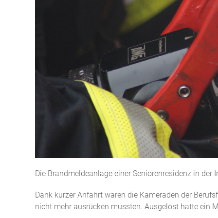
Die Brandmeldeanlage einer Seniorenresidenz in der I
Dank kurzer Anfahrt waren die Kameraden der Berufsf
nicht mehr ausrücken mussten. Ausgelöst hatte ein M