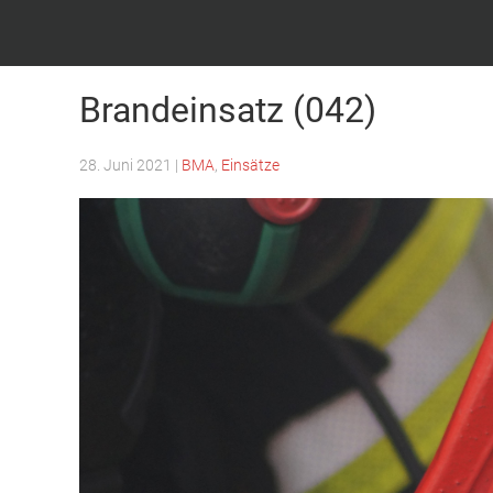
Feuerwehr Witten – Löscheinheit Bommern
Brandeinsatz (042)
28. Juni 2021
|
BMA
,
Einsätze