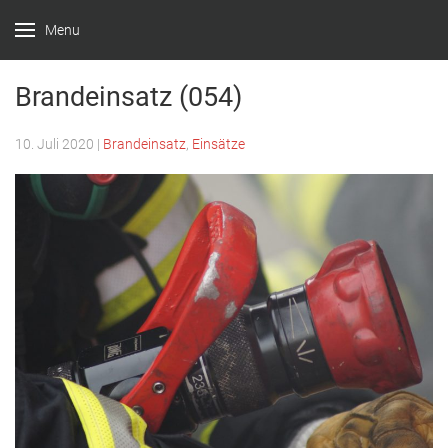
Menu
Feuerwehr
Witten –
Brandeinsatz (054)
Löscheinheit
10. Juli 2020
|
Brandeinsatz
,
Einsätze
Bommern