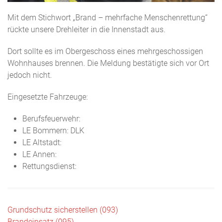
Mit dem Stichwort „Brand – mehrfache Menschenrettung“
rückte unsere Drehleiter in die Innenstadt aus.
Dort sollte es im Obergeschoss eines mehrgeschossigen
Wohnhauses brennen. Die Meldung bestätigte sich vor Ort
jedoch nicht.
Eingesetzte Fahrzeuge:
Berufsfeuerwehr:
LE Bommern: DLK
LE Altstadt:
LE Annen:
Rettungsdienst:
Beitragsnavigation
Grundschutz sicherstellen (093)
Brandeinsatz (095)