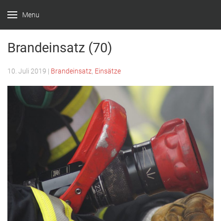
Menu
Feuerwehr
Witten –
Brandeinsatz (70)
Löscheinheit
10. Juli 2019
|
Brandeinsatz
,
Einsätze
Bommern