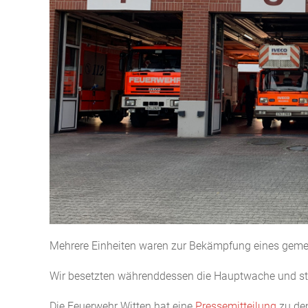
Mehrere Einheiten waren zur Bekämpfung eines gemeld
Wir besetzten währenddessen die Hauptwache und stel
Die Feuerwehr Witten hat eine
Pressemitteilung
zu de