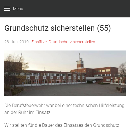
Menu
Feuerwehr
Witten –
Grundschutz sicherstellen (55)
Löscheinheit
28. Juni 2019
|
Einsätze
,
Grundschutz sicherstellen
Bommern
Die Berufsfeuerwehr war bei einer technischen Hilfeleistung
an der Ruhr im Einsatz
Wir stellten für die Dauer des Einsatzes den Grundschutz