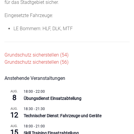
für das Stadtgebiet sicher.
Eingesetzte Fahrzeuge:
LE Bommern: HLF, DLK, MTF
Beitragsnavigation
Grundschutz sicherstellen (54)
Grundschutz sicherstellen (56)
Anstehende Veranstaltungen
AUG.
18:00
-
22:00
8
Übungsdienst Einsatzabteilung
AUG.
18:30
-
21:30
12
Technischer Dienst: Fahrzeuge und Geräte
AUG.
18:00
-
21:00
15
Skill Training Einsatzabteilung