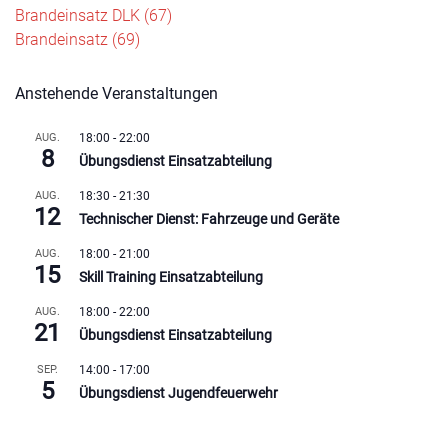
Beitragsnavigation
Brandeinsatz DLK (67)
Brandeinsatz (69)
Anstehende Veranstaltungen
AUG.
18:00
-
22:00
8
Übungsdienst Einsatzabteilung
AUG.
18:30
-
21:30
12
Technischer Dienst: Fahrzeuge und Geräte
AUG.
18:00
-
21:00
15
Skill Training Einsatzabteilung
AUG.
18:00
-
22:00
21
Übungsdienst Einsatzabteilung
SEP.
14:00
-
17:00
5
Übungsdienst Jugendfeuerwehr
Kalender anzeigen