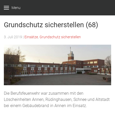
Menu
Feuerwehr
Witten –
Grundschutz sicherstellen (68)
Löscheinheit
3. Juli 2019
|
Einsätze
,
Grundschutz sicherstellen
Bommern
Die Berufsfeuerwehr war zusammen mit den
Löscheinheiten Annen, Rüdinghausen, Schnee und Altstadt
bei einem Gebäudebrand in Annen im Einsatz.