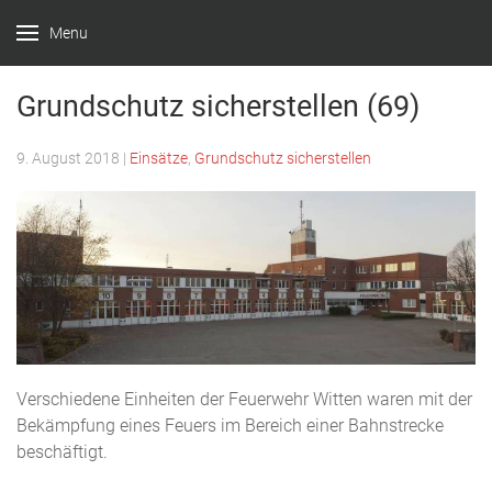
Menu
Feuerwehr
Witten –
Grundschutz sicherstellen (69)
Löscheinheit
9. August 2018
|
Einsätze
,
Grundschutz sicherstellen
Bommern
Verschiedene Einheiten der Feuerwehr Witten waren mit der
Bekämpfung eines Feuers im Bereich einer Bahnstrecke
beschäftigt.