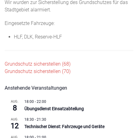
Wir wurden zur Sicherstellung des Grundschutzes für das
Stadtgebiet alarmiert.
Eingesetzte Fahrzeuge:
HLF, DLK, Reserve-HLF
Beitragsnavigation
Grundschutz sicherstellen (68)
Grundschutz sicherstellen (70)
Anstehende Veranstaltungen
AUG.
18:00
-
22:00
8
Übungsdienst Einsatzabteilung
AUG.
18:30
-
21:30
12
Technischer Dienst: Fahrzeuge und Geräte
AUG.
18:00
-
21:00