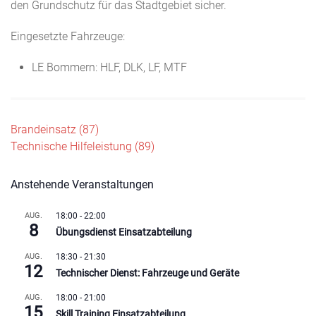
den Grundschutz für das Stadtgebiet sicher.
Eingesetzte Fahrzeuge:
LE Bommern: HLF, DLK, LF, MTF
Beitragsnavigation
Brandeinsatz (87)
Technische Hilfeleistung (89)
Anstehende Veranstaltungen
AUG.
18:00
-
22:00
8
Übungsdienst Einsatzabteilung
AUG.
18:30
-
21:30
12
Technischer Dienst: Fahrzeuge und Geräte
AUG.
18:00
-
21:00
15
Skill Training Einsatzabteilung