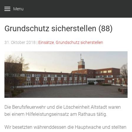
Menu
Feuerwehr
Witten –
Grundschutz sicherstellen (88)
Löscheinheit
31. Oktober 2018
|
Einsätze
,
Grundschutz sicherstellen
Bommern
Die Berufsfeuerwehr und die Löscheinheit Altstadt waren
bei einem Hilfeleistungseinsatz am Rathaus tätig.
Wir besetzten währenddessen die Hauptwache und stellten