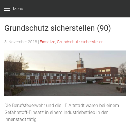
Menu
Feuerwehr
Witten –
Grundschutz sicherstellen (90)
Löscheinheit
3. November 2018
|
Einsätze
,
Grundschutz sicherstellen
Bommern
Die Berufsfeuerwehr und die LE Altstadt waren bei einem
Gefahrstoff-Einsatz in einem Industriebetrieb in der
Innenstadt tätig.