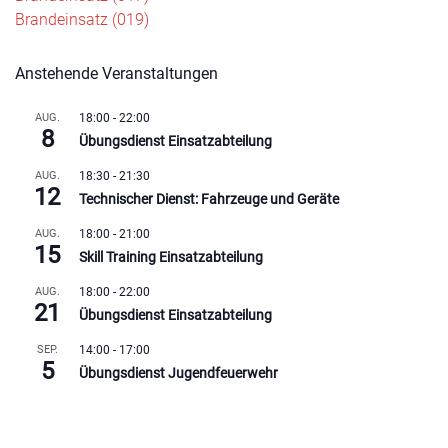
Beitragsnavigation
Brandeinsatz (019)
Anstehende Veranstaltungen
AUG.
18:00
-
22:00
8
Übungsdienst Einsatzabteilung
AUG.
18:30
-
21:30
12
Technischer Dienst: Fahrzeuge und Geräte
AUG.
18:00
-
21:00
15
Skill Training Einsatzabteilung
AUG.
18:00
-
22:00
21
Übungsdienst Einsatzabteilung
SEP.
14:00
-
17:00
5
Übungsdienst Jugendfeuerwehr
Kalender anzeigen