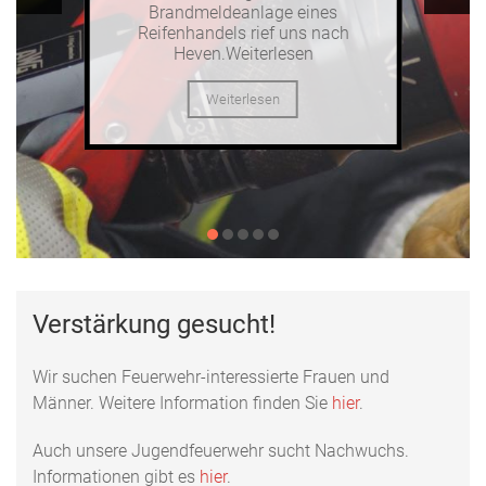
Brandmeldeanlage eines
Reifenhandels rief uns nach
Heven.Weiterlesen
Weiterlesen
Verstärkung gesucht!
Wir suchen Feuerwehr-interessierte Frauen und
Männer. Weitere Information finden Sie
hier
.
Auch unsere Jugendfeuerwehr sucht Nachwuchs.
Informationen gibt es
hier
.