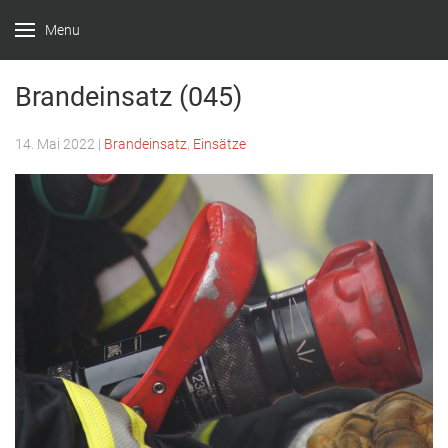
Menu
Feuerwehr
Witten –
Brandeinsatz (045)
Löscheinheit
14. Mai 2022
|
Brandeinsatz
,
Einsätze
Bommern