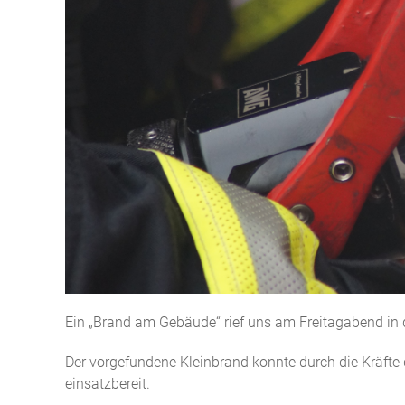
Ein „Brand am Gebäude“ rief uns am Freitagabend in d
Der vorgefundene Kleinbrand konnte durch die Kräfte
einsatzbereit.