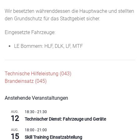
Wir besetzten währenddessen die Hauptwache und stellten
den Grundschutz für das Stadtgebiet sicher.
Eingesetzte Fahrzeuge:
LE Bommern: HLF, DLK, LF, MTF
Beitragsnavigation
Technische Hilfeleistung (043)
Brandeinsatz (045)
Anstehende Veranstaltungen
AUG.
18:30
-
21:30
12
Technischer Dienst: Fahrzeuge und Geräte
AUG.
18:00
-
21:00
15
Skill Training Einsatzabteilung