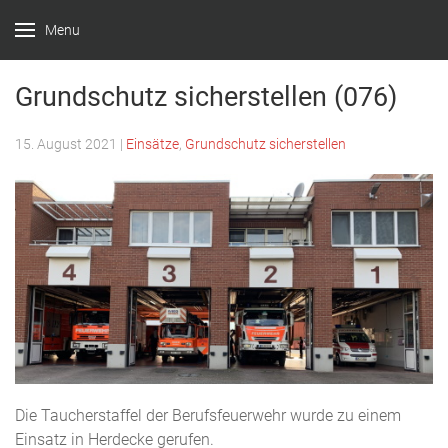
Menu
Feuerwehr
Witten –
Grundschutz sicherstellen (076)
Löscheinheit
15. August 2021
|
Einsätze
,
Grundschutz sicherstellen
Bommern
Die Taucherstaffel der Berufsfeuerwehr wurde zu einem
Einsatz in Herdecke gerufen.