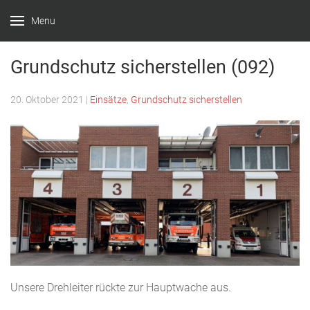
Menu
Feuerwehr
Witten –
Grundschutz sicherstellen (092)
Löscheinheit
20. Oktober 2021
|
Einsätze
,
Grundschutz sicherstellen
Bommern
Unsere Drehleiter rückte zur Hauptwache aus.