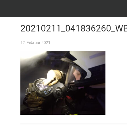
Feuerwehr Witten – Löscheinheit Bommern
20210211_041836260_W
12. Februar 2021