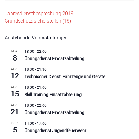
Beitragsnavigation
Jahresdienstbesprechung 2019
Grundschutz sicherstellen (16)
Anstehende Veranstaltungen
AUG.
18:00
-
22:00
8
Übungsdienst Einsatzabteilung
AUG.
18:30
-
21:30
12
Technischer Dienst: Fahrzeuge und Geräte
AUG.
18:00
-
21:00
15
Skill Training Einsatzabteilung
AUG.
18:00
-
22:00
21
Übungsdienst Einsatzabteilung
SEP.
14:00
-
17:00
5
Übungsdienst Jugendfeuerwehr