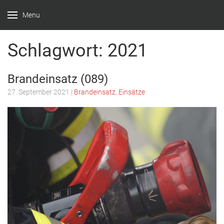
Menu
Feuerwehr
Witten –
Schlagwort:
2021
Löscheinheit
Bommern
Brandeinsatz (089)
27. September 2021
|
Brandeinsatz
,
Einsätze